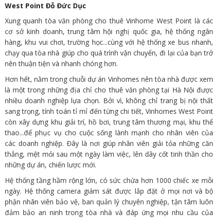
West Point Đỗ Đức Dục
Xung quanh tòa văn phòng cho thuê Vinhome West Point là các
cơ sở kinh doanh, trung tâm hội nghị quốc gia, hệ thống ngân
hàng, khu vui chơi, trường học...cùng với hệ thống xe bus nhanh,
chạy qua tòa nhà giúp cho quá trình vận chuyển, đi lại của bạn trở
nên thuận tiện và nhanh chóng hơn.
Hơn hết, nằm trong chuỗi dự án Vinhomes nên tòa nhà được xem
là một trong những địa chỉ cho thuê văn phòng tại Hà Nội được
nhiều doanh nghiệp lựa chọn. Bởi vì, không chỉ trang bị nội thất
sang trọng, tính toán tỉ mỉ đến từng chi tiết, Vinhomes West Point
còn xây dựng khu giải trí, hồ bơi, trung tâm thương mại, khu thể
thao...để phục vụ cho cuộc sống lành mạnh cho nhân viên của
các doanh nghiệp. Đây là nơi giúp nhân viên giải tỏa những căn
thẳng, mệt mỏi sau một ngày làm việc, lên dây cốt tinh thần cho
những dự án, chiến lược mới.
Hệ thống tầng hầm rộng lớn, có sức chứa hơn 1000 chiếc xe mỗi
ngày. Hệ thống camera giám sát được lắp đặt ở mọi nơi và bộ
phận nhân viên bảo vệ, ban quản lý chuyên nghiệp, tận tâm luôn
đảm bảo an ninh trong tòa nhà và đáp ứng mọi nhu cầu của