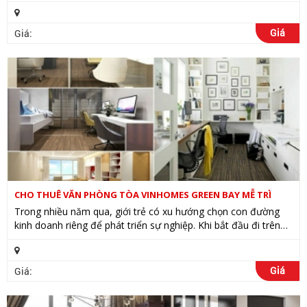
sự quan tâm khắp cả nước, chung cư Rivera Park Hà Nội
không chỉ...
Giá
Giá:
CHO THUÊ VĂN PHÒNG TÒA VINHOMES GREEN BAY MỄ TRÌ
Trong nhiều năm qua, giới trẻ có xu hướng chọn con đường
kinh doanh riêng để phát triển sự nghiệp. Khi bắt đầu đi trên
con đường này, bạn sẽ phải chuẩn bị rất nhiều thứ, trong số
đó chọn...
Giá
Giá: