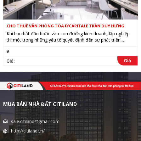
CHO THUÊ VĂN PHÒNG TÒA D’CAPITALE TRẦN DUY HƯNG
Khi bạn bắt đầu bước vào con đường kinh doanh, lập nghiệp
thì một trong những yếu tố quyết định đến sự phát triển,
thành công của công ty bạn sau này đó chính là vị trí đặt văn
phòng....
Giá
Giá:
MUA BÁN NHÀ ĐẤT CITILAND
sale.citiland@gmail.com
http://citiland.vn/